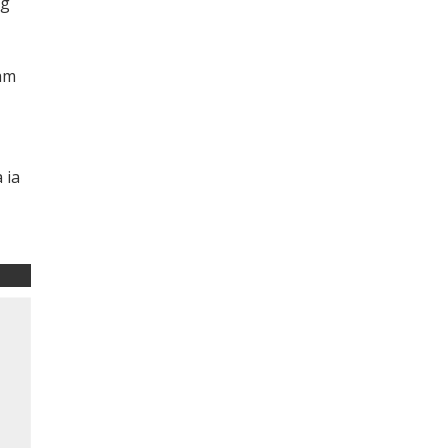
ng
am
 ia