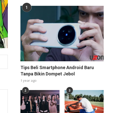
1
Tips Beli Smartphone Android Baru
Tanpa Bikin Dompet Jebol
1 year ago
2
3