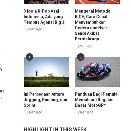
3 Idola K-Pop Asal
Mengenal Metode
Indonesia, Ada yang
RICE, Cara Cepat
Tembus Agensi Big 3!
Menyembuhkan
Cedera dan Nyeri
1 year ago
Sendi Akibat
Berolahraga
1 year ago
4
5
h
an
Ini Perbedaan Antara
Panduan Bagi Pemula:
er
Jogging, Running, dan
Memahami Regulasi
Sprint
Dasar MotoGP™
1 year ago
1 year ago
HIGHLIGHT IN THIS WEEK