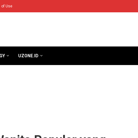
 of Use
GY
UZONE.ID