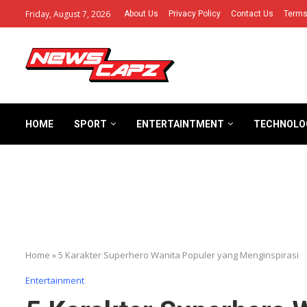
Friday, August 7, 2026
About Us
Privacy Policy
Contact Us
Terms
HOME
SPORT
ENTERTAINTMENT
TECHNOLO
Home
»
5 Karakter Superhero Wanita Populer yang Menginspirasi
Entertainment