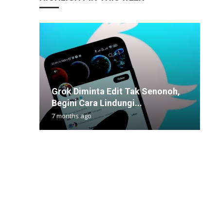
Grok Diminta Edit Tak Senonoh,
S
P
T
M
Begini Cara Lindungi...
g
S
R
X
7 months ago
8
6
1
1