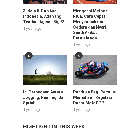
3 Idola K-Pop Asal
Mengenal Metode
Indonesia, Ada yang
RICE, Cara Cepat
Tembus Agensi Big 3!
Menyembuhkan
Cedera dan Nyeri
1 year ago
Sendi Akibat
Berolahraga
1 year ago
4
5
Ini Perbedaan Antara
Panduan Bagi Pemula:
Jogging, Running, dan
Memahami Regulasi
Sprint
Dasar MotoGP™
1 year ago
1 year ago
HIGHLIGHT IN THIS WEEK