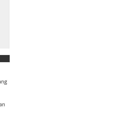
ang
an