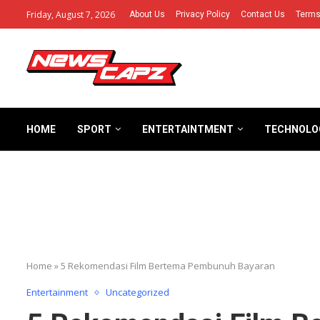
Friday, August 7, 2026
About Us
Privacy Policy
Contact Us
Terms
HOME
SPORT
ENTERTAINTMENT
TECHNOLO
Home
»
5 Rekomendasi Film Bertema Pembunuh Bayaran
Entertainment
Uncategorized