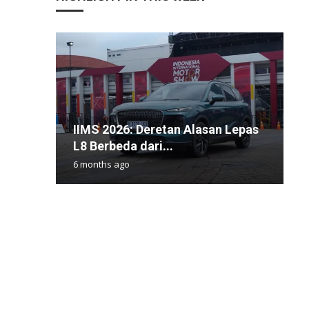
IIMS 2026: Deretan Alasan Lepas
P
B
R
R
L8 Berbeda dari...
O
B
I
X
6 months ago
1
1
1
9