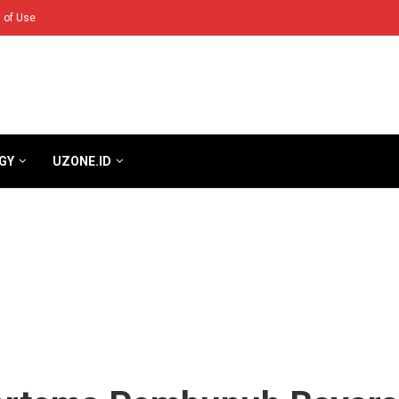
 of Use
GY
UZONE.ID