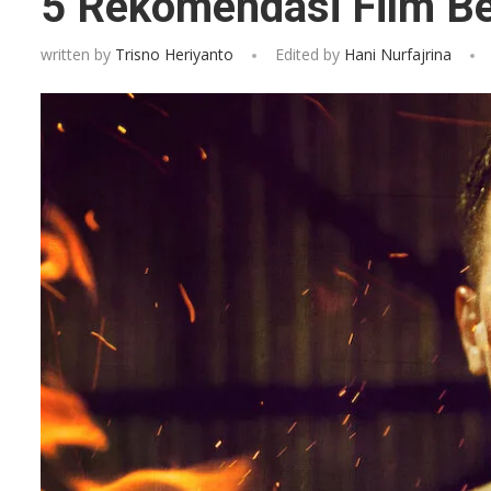
5 Rekomendasi Film B
written by
Trisno Heriyanto
Edited by
Hani Nurfajrina