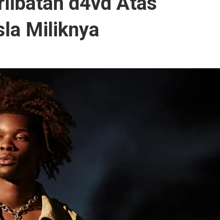
rlibatan d4vd Atas
la Miliknya