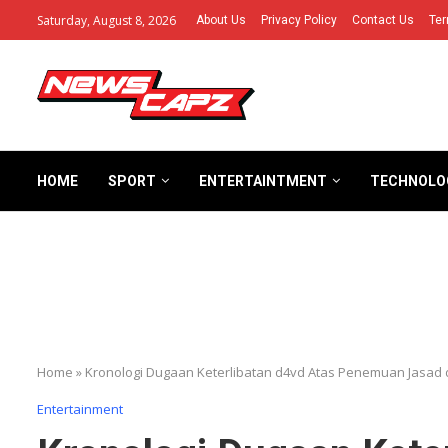
Saturday, August 8, 2026
About Us
Privacy Policy
Contact Us
Ter
HOME
SPORT
ENTERTAINTMENT
TECHNOLO
Home
»
Kronologi Dugaan Keterlibatan d4vd Atas Penemuan Jasad d
Entertainment