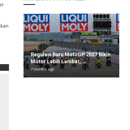
er
ukan
L
Regulasi Baru MotoGP 2027 Bikin
G
R
I
P
Motor Lebih Lambat,...
P
P
L
M
7 months ago
1
1
6
6