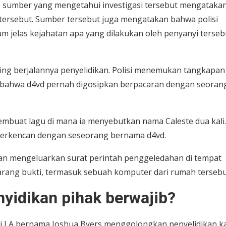
un, sumber yang mengetahui investigasi tersebut mengataka
 tersebut. Sumber tersebut juga mengatakan bahwa polisi
m jelas kejahatan apa yang dilakukan oleh penyanyi terseb
ing berjalannya penyelidikan. Polisi menemukan tangkapan
n bahwa d4vd pernah digosipkan berpacaran dengan seoran
mbuat lagu di mana ia menyebutkan nama Caleste dua kali.
 berkencan dengan seseorang bernama d4vd.
dian mengeluarkan surat perintah penggeledahan di tempat
barang bukti, termasuk sebuah komputer dari rumah terseb
yidikan pihak berwajib?
f di LA bernama Joshua Byers menggolongkan penyelidikan k