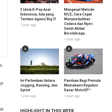
3 Idola K-Pop Asal
Mengenal Metode
Indonesia, Ada yang
RICE, Cara Cepat
Tembus Agensi Big 3!
Menyembuhkan
Cedera dan Nyeri
1 year ago
Sendi Akibat
Berolahraga
1 year ago
4
5
ah
Ini Perbedaan Antara
Panduan Bagi Pemula:
ff
Jogging, Running, dan
Memahami Regulasi
Sprint
Dasar MotoGP™
1 year ago
1 year ago
ak
HIGHLIGHT IN THIS WEEK