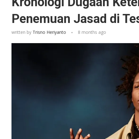
Kronologi Dugaan Kete
Penemuan Jasad di Tes
written by
Trisno Heriyanto
8 months ago