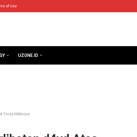
ms of Use
GY
UZONE.ID
i Tesla Miliknya