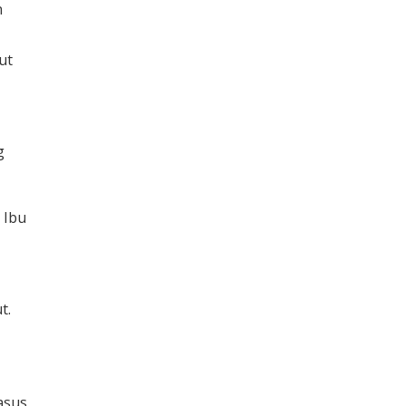
n
ut
g
 Ibu
ut.
asus