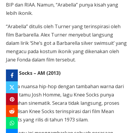
BIP dan RIAA. Namun, “Arabella” punya kisah yang
lebih ikonik.
“Arabella” ditulis oleh Turner yang terinspirasi oleh
film Barbarella. Alex Turner menyebut langsung
dalam lirik ‘She’s got a Barbarella silver swimsuit’ yang
mengacu pada kostum ikonik yang dikenakan oleh
Jane Fonda dalam film tersebut.
Knee Socks – AM (2013)
Punya nuansa hip-hop dengan tambahan warna dari
vokal tamu Josh Homme, lagu Knee Socks punya
sentuhan sinematik. Secara tidak langsung, proses
penulisan Knee Socks terinspirasi dari film Mean
Streets yang rilis di tahun 1973 silam.