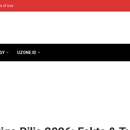
s of Use
GY
UZONE.ID