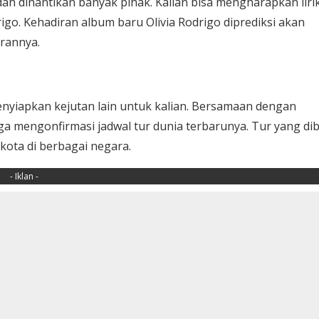
dah dinantikan banyak pihak. Kalian bisa mengharapkan liri
drigo. Kehadiran album baru Olivia Rodrigo diprediksi akan
urannya.
menyiapkan kejutan lain untuk kalian. Bersamaan dengan
a mengonfirmasi jadwal tur dunia terbarunya. Tur yang dib
ota di berbagai negara.
- Iklan -