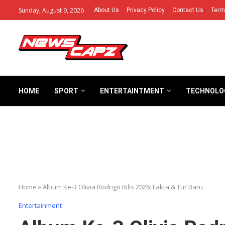
Sunday, August 9, 2026
About Us
Privacy Policy
Contact Us
Term
HOME
SPORT
ENTERTAINTMENT
TECHNOLO
Home
»
Album Ke-3 Olivia Rodrigo Rilis 2026: Fakta & Tur Baru
Entertainment