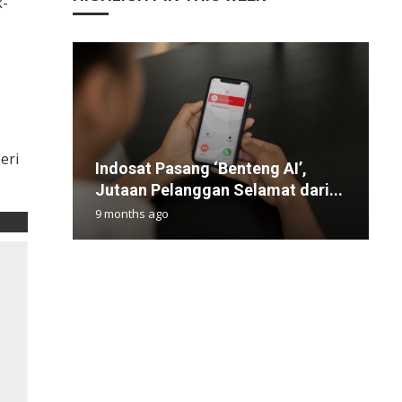
k-
eri
Indosat Pasang ‘Benteng AI’,
P
A
G
A
Jutaan Pelanggan Selamat dari...
P
R
B
P
9 months ago
3
2
9
1