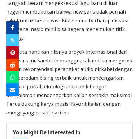
Langkah berani mengeksekusi lagu baru di luar
negeri membuktikan bahwa newjeans tidak pernah
takut untuk berinovasi. Kita semua berharap diskusi
mengenai nasib minji bisa segera menemukan titik
terang.
Mari kita nantikan rilisnya proyek internasional dari
newjeans ini. Sambil menunggu, kalian bisa mengecek
ulasan rekomendasi perangkat audio nirkabel dengan
fitur peredam bising terbaik untuk mendengarkan
musik di portal teknologi andalan kita agar
pengalaman mendengarkan kalian semakin maksimal.
Terus dukung karya musisi favorit kalian dengan
energi yang positif hari ini!
You Might Be Interested In