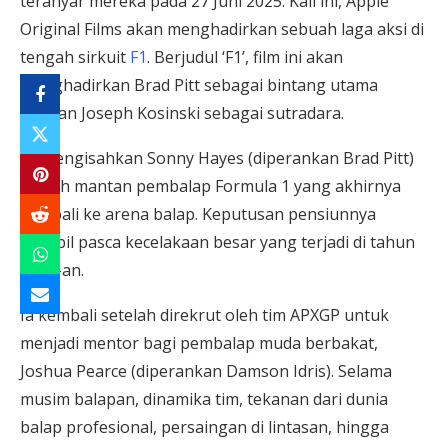
teranyar mereka pada 27 Juni 2025. Kali ini, Apple
Original Films akan menghadirkan sebuah laga aksi di
tengah sirkuit
F1
. Berjudul ‘F1’, film ini akan
menghadirkan Brad Pitt sebagai bintang utama
dengan Joseph Kosinski sebagai sutradara.
F1 mengisahkan Sonny Hayes (diperankan Brad Pitt)
adalah mantan pembalap Formula 1 yang akhirnya
kembali ke arena balap. Keputusan pensiunnya
diambil pasca kecelakaan besar yang terjadi di tahun
1990-an.
Ia kembali setelah direkrut oleh tim APXGP untuk
menjadi mentor bagi pembalap muda berbakat,
Joshua Pearce (diperankan Damson Idris). Selama
musim balapan, dinamika tim, tekanan dari dunia
balap profesional, persaingan di lintasan, hingga