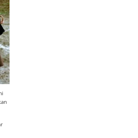
ni
kan
ar