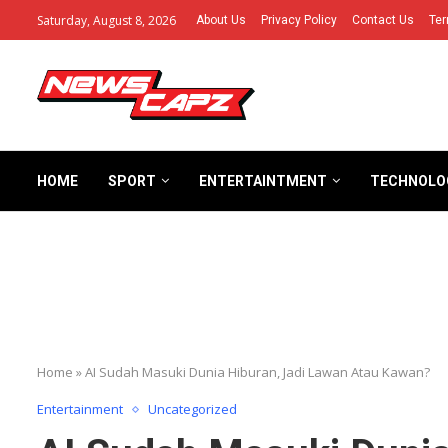
Saturday, August 8, 2026
About Us
Privacy Policy
Contact Us
Ter
HOME
SPORT
ENTERTAINTMENT
TECHNOLO
Home
»
AI Sudah Masuki Dunia Hiburan, Jadi Lawan Atau Kawan?
Entertainment
Uncategorized