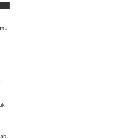
tau
k
uk
mah