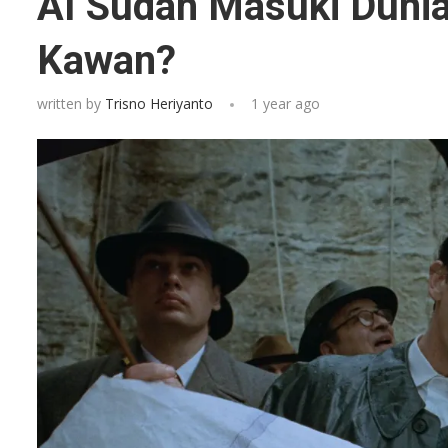
AI Sudah Masuki Dunia
Kawan?
written by
Trisno Heriyanto
1 year ago