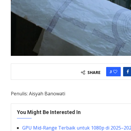
3
SHARE
Penulis: Aisyah Banowati
You Might Be Interested In
GPU Mid-Range Terbaik untuk 1080p di 2025–202