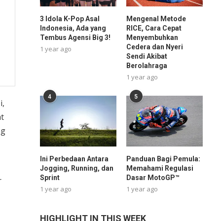
3 Idola K-Pop Asal
Mengenal Metode
Indonesia, Ada yang
RICE, Cara Cepat
Tembus Agensi Big 3!
Menyembuhkan
Cedera dan Nyeri
1 year ago
Sendi Akibat
Berolahraga
1 year ago
4
5
i,
t
ng
Ini Perbedaan Antara
Panduan Bagi Pemula:
Jogging, Running, dan
Memahami Regulasi
Sprint
Dasar MotoGP™
r
1 year ago
1 year ago
HIGHLIGHT IN THIS WEEK