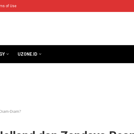
ms of Use
GY
UZONE.ID
 Diam-Diam?