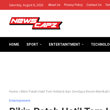
Saturday, August 8, 2026
About Us
Privacy Policy
Contact Us
Ter
HOME
SPORT
ENTERTAINTMENT
TECHNOLO
Home
»
Bikin Patah Hati! Tom Holland dan Zendaya Resmi Menikah
Entertainment