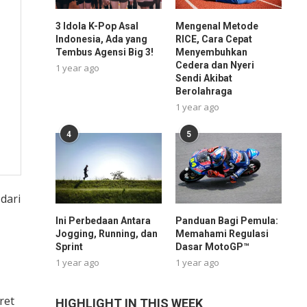
3 Idola K-Pop Asal
Mengenal Metode
Indonesia, Ada yang
RICE, Cara Cepat
Tembus Agensi Big 3!
Menyembuhkan
Cedera dan Nyeri
1 year ago
Sendi Akibat
Berolahraga
1 year ago
4
5
dari
Ini Perbedaan Antara
Panduan Bagi Pemula:
Jogging, Running, dan
Memahami Regulasi
Sprint
Dasar MotoGP™
1 year ago
1 year ago
ret
HIGHLIGHT IN THIS WEEK