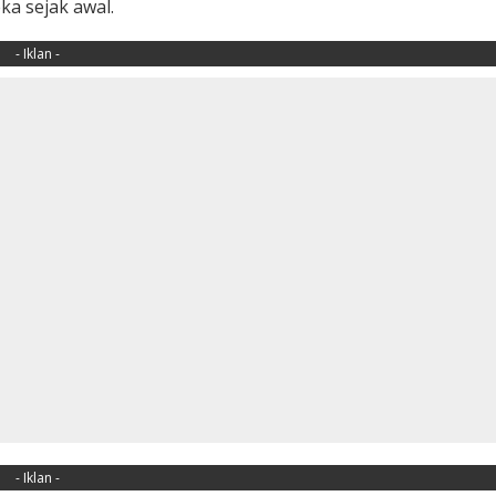
a sejak awal.
- Iklan -
- Iklan -