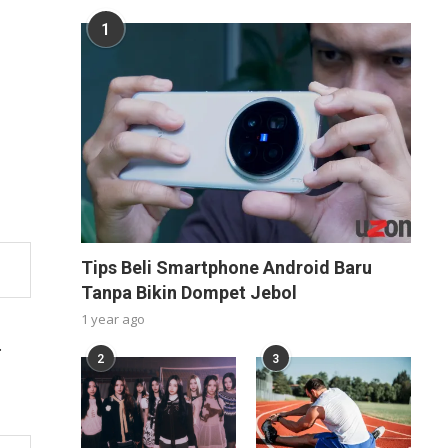
1
Tips Beli Smartphone Android Baru
Tanpa Bikin Dompet Jebol
1 year ago
.
2
3