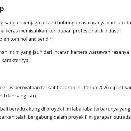
up
ang sangat menjaga privasi hubungan asmaranya dari sorot
aha keras memisahkan kehidupan profesional di industri
leh tom holland sendiri.
han intim yang jauh dari incaran kamera wartawan rasanya
 karakternya.
erilis pernyataan terkait bocoran ini, tahun 2026 dipastika
d dan sang istri.
li beradu akting di proyek film laba-laba terbarunya yang r
kabarkan telah bergabung dalam proyek film garapan sutrada