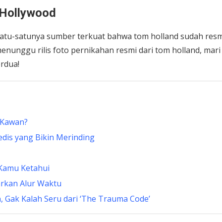
 Hollywood
satu-satunya sumber terkuat bahwa tom holland sudah resm
unggu rilis foto pernikahan resmi dari tom holland, mari 
rdua!
 Kawan?
edis yang Bikin Merinding
 Kamu Ketahui
arkan Alur Waktu
 Gak Kalah Seru dari ‘The Trauma Code’