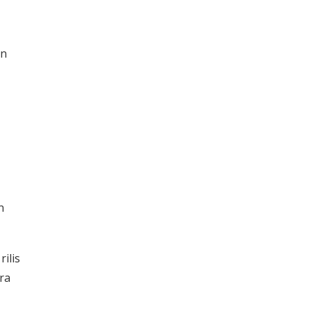
an
n
ilis
ra