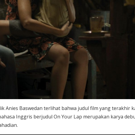
ik Anies Baswedan terlihat bahwa judul film yang terakhir ka
 bahasa Inggris berjudul On Your Lap merupakan karya deb
ahadian.