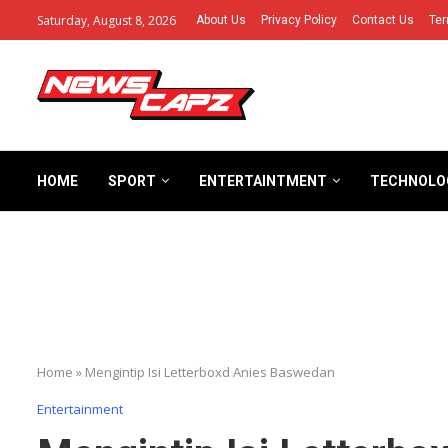
Saturday, August 8, 2026
About Us
Privacy Policy
Contact Us
Ter
HOME
SPORT
ENTERTAINTMENT
TECHNOLO
Home
»
Mengintip Isi Letterboxd Anies Baswedan
Entertainment