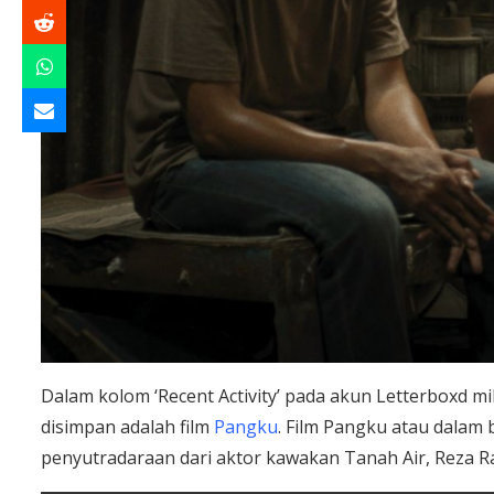
Dalam kolom ‘Recent Activity’ pada akun Letterboxd mil
disimpan adalah film
Pangku
. Film Pangku atau dalam
penyutradaraan dari aktor kawakan Tanah Air, Reza R