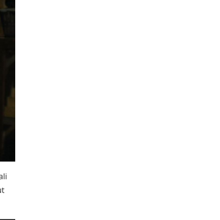
li
ut