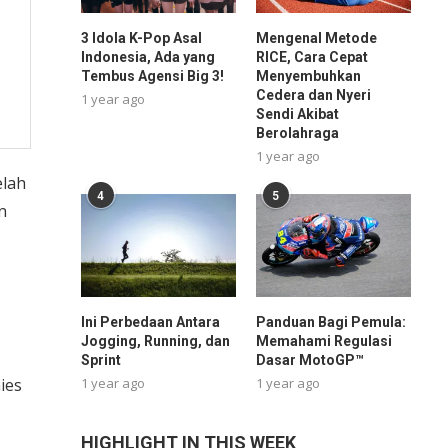
3 Idola K-Pop Asal
Mengenal Metode
Indonesia, Ada yang
RICE, Cara Cepat
Tembus Agensi Big 3!
Menyembuhkan
Cedera dan Nyeri
1 year ago
Sendi Akibat
Berolahraga
1 year ago
elah
4
5
n
Ini Perbedaan Antara
Panduan Bagi Pemula:
Jogging, Running, dan
Memahami Regulasi
Sprint
Dasar MotoGP™
1 year ago
1 year ago
ies
HIGHLIGHT IN THIS WEEK