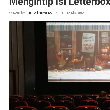
Mengintip Isi Letterb
written by
Trisno Heriyanto
9 months ago