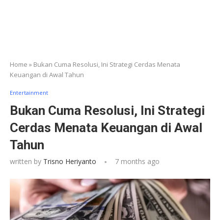
Home
»
Bukan Cuma Resolusi, Ini Strategi Cerdas Menata
Keuangan di Awal Tahun
Entertainment
Bukan Cuma Resolusi, Ini Strategi
Cerdas Menata Keuangan di Awal
Tahun
written by
Trisno Heriyanto
7 months ago