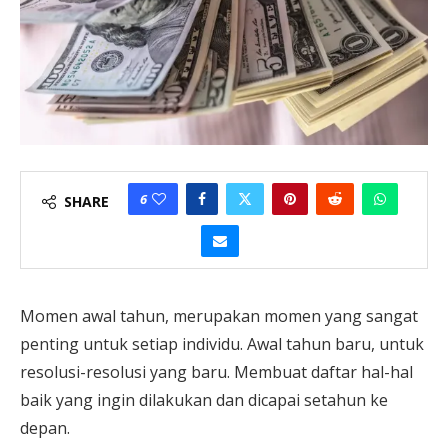
6
SHARE
Momen awal tahun, merupakan momen yang sangat
penting untuk setiap individu. Awal tahun baru, untuk
resolusi-resolusi yang baru. Membuat daftar hal-hal
baik yang ingin dilakukan dan dicapai setahun ke
depan.