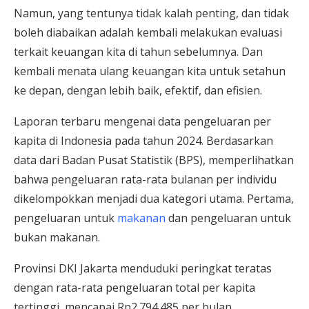
Namun, yang tentunya tidak kalah penting, dan tidak
boleh diabaikan adalah kembali melakukan evaluasi
terkait keuangan kita di tahun sebelumnya. Dan
kembali menata ulang keuangan kita untuk setahun
ke depan, dengan lebih baik, efektif, dan efisien.
Laporan terbaru mengenai data pengeluaran per
kapita di Indonesia pada tahun 2024. Berdasarkan
data dari Badan Pusat Statistik (BPS), memperlihatkan
bahwa pengeluaran rata-rata bulanan per individu
dikelompokkan menjadi dua kategori utama. Pertama,
pengeluaran untuk
makanan
dan pengeluaran untuk
bukan makanan.
Provinsi DKI Jakarta menduduki peringkat teratas
dengan rata-rata pengeluaran total per kapita
tertinggi, mencapai Rp2.794.485 per bulan.