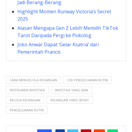
Jadi Berang-Berang
Highlight Momen Runway Victoria’s Secret
2025
Alasan Mengapa Gen Z Lebih Memilih TikTok
Tarot Daripada Pergi ke Psikolog
Joko Anwar Dapat ‘Gelar Ksatria’ dari
Pemerintah Prancis
CARA MENGELOLA KEUANGAN
CEK PENGELUARAN RUTIN
INSTRUMEN INVESTASI
INVESTASI YANG BAIK
KELOLA KEUANGAN
KEUANGAN YANG SEHAT
PENGELUARAN RUTIN