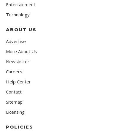
Entertainment
Technology
ABOUT US
Advertise
More About Us
Newsletter
Careers
Help Center
Contact
Sitemap
Licensing
POLICIES