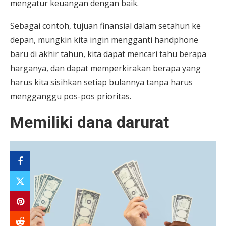
mengatur keuangan dengan baik.
Sebagai contoh, tujuan finansial dalam setahun ke
depan, mungkin kita ingin mengganti handphone
baru di akhir tahun, kita dapat mencari tahu berapa
harganya, dan dapat memperkirakan berapa yang
harus kita sisihkan setiap bulannya tanpa harus
mengganggu pos-pos prioritas.
Memiliki dana darurat