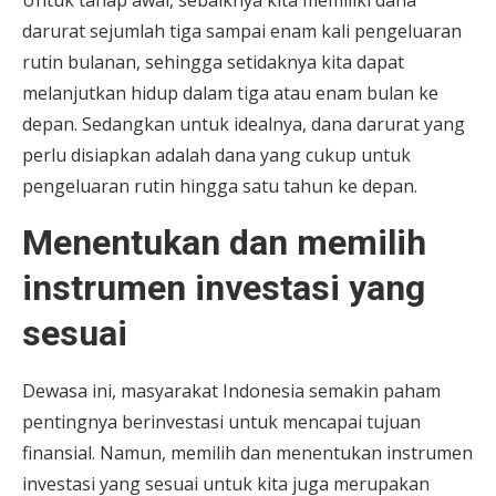
darurat sejumlah tiga sampai enam kali pengeluaran
rutin bulanan, sehingga setidaknya kita dapat
melanjutkan hidup dalam tiga atau enam bulan ke
depan. Sedangkan untuk idealnya, dana darurat yang
perlu disiapkan adalah dana yang cukup untuk
pengeluaran rutin hingga satu tahun ke depan.
Menentukan dan memilih
instrumen investasi yang
sesuai
Dewasa ini, masyarakat Indonesia semakin paham
pentingnya berinvestasi untuk mencapai tujuan
finansial. Namun, memilih dan menentukan instrumen
investasi yang sesuai untuk kita juga merupakan