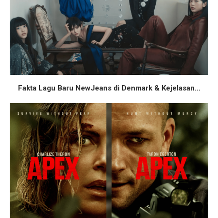
Fakta Lagu Baru NewJeans di Denmark & Kejelasan...