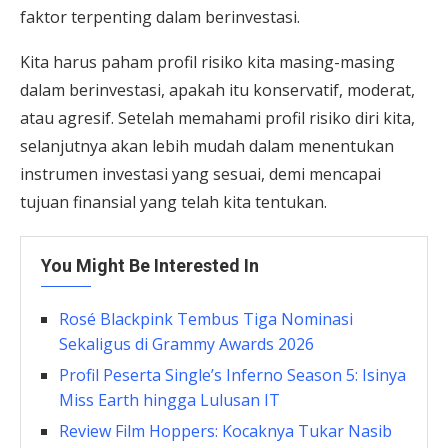
faktor terpenting dalam berinvestasi.
Kita harus paham profil risiko kita masing-masing
dalam berinvestasi, apakah itu konservatif, moderat,
atau agresif. Setelah memahami profil risiko diri kita,
selanjutnya akan lebih mudah dalam menentukan
instrumen investasi yang sesuai, demi mencapai
tujuan finansial yang telah kita tentukan.
You Might Be Interested In
Rosé Blackpink Tembus Tiga Nominasi
Sekaligus di Grammy Awards 2026
Profil Peserta Single’s Inferno Season 5: Isinya
Miss Earth hingga Lulusan IT
Review Film Hoppers: Kocaknya Tukar Nasib