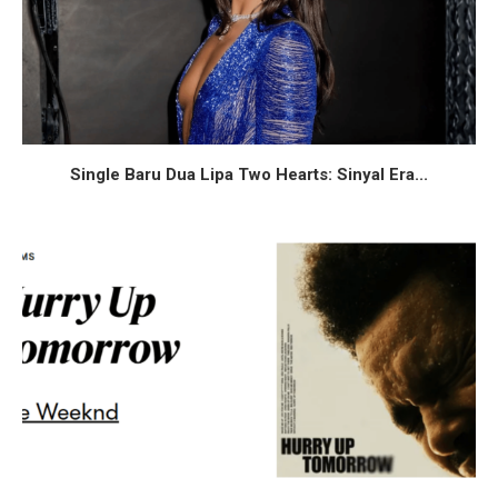
Single Baru Dua Lipa Two Hearts: Sinyal Era...