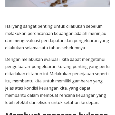
Hal yang sangat penting untuk dilakukan sebelum
melakukan perencanaan keuangan adalah meninjau
dan mengevaluasi pendapatan dan pengeluaran yang
dilakukan selama satu tahun sebelumnya.
Dengan melakukan evaluasi, kita dapat mengetahui
pengeluaran-pengeluaran kurang penting yang perlu
ditiadakan di tahun ini. Melakukan peninjauan seperti
itu, membantu kita untuk memiliki gambaran yang
jelas atas kondisi keuangan kita, yang dapat
membantu dalam membuat rencana keuangan yang
lebih efektif dan efisien untuk setahun ke depan.