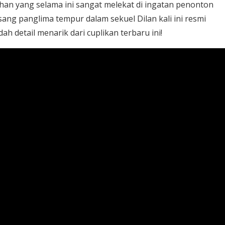
han yang selama ini sangat melekat di ingatan penonton
sang panglima tempur dalam sekuel Dilan kali ini resmi
ah detail menarik dari cuplikan terbaru ini!