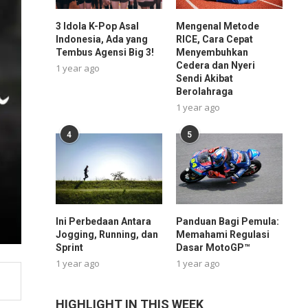
3 Idola K-Pop Asal
Mengenal Metode
Indonesia, Ada yang
RICE, Cara Cepat
Tembus Agensi Big 3!
Menyembuhkan
Cedera dan Nyeri
1 year ago
Sendi Akibat
Berolahraga
1 year ago
4
5
Ini Perbedaan Antara
Panduan Bagi Pemula:
Jogging, Running, dan
Memahami Regulasi
Sprint
Dasar MotoGP™
1 year ago
1 year ago
HIGHLIGHT IN THIS WEEK