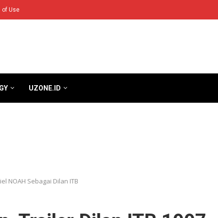
 of Use
GY
UZONE.ID
iel NOAH Sebagai Dilan ITB