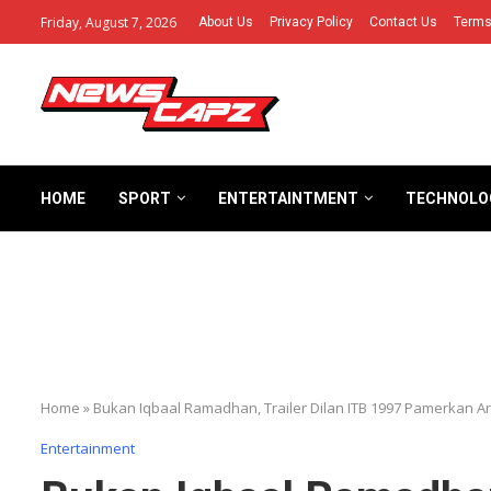
Friday, August 7, 2026
About Us
Privacy Policy
Contact Us
Terms
HOME
SPORT
ENTERTAINTMENT
TECHNOLO
Home
»
Bukan Iqbaal Ramadhan, Trailer Dilan ITB 1997 Pamerkan Ar
Entertainment