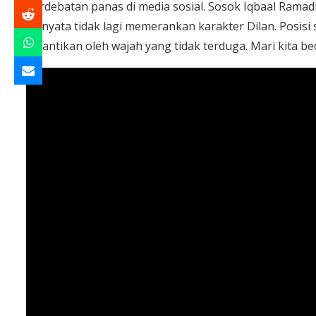
perdebatan panas di media sosial. Sosok Iqbaal Ramad
ternyata tidak lagi memerankan karakter Dilan. Posisi 
digantikan oleh wajah yang tidak terduga. Mari kita bed