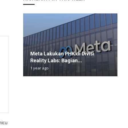
Meta Lakukan PHK di Divisi
S
T
K
M
Reality Labs: Bagian...
N
y
U
G
1 year ago
8
7
1
1
micu