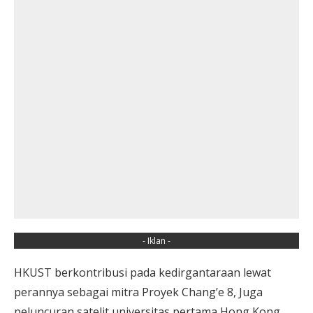
- Iklan -
HKUST berkontribusi pada kedirgantaraan lewat
perannya sebagai mitra Proyek Chang’e 8, Juga
peluncuran satelit universitas pertama Hong Kong,